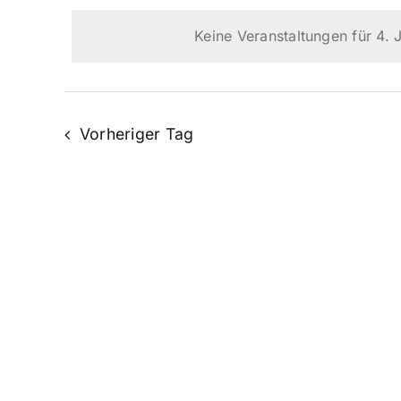
und
4.
wählen.
Veranstaltungen
Keine Veranstaltungen für 4.
Schlüsselwort.
Ansichten,
Juli
Navigation
Vorheriger Tag
2024